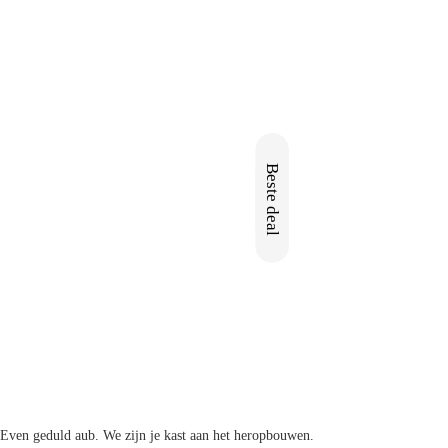
Beste deal
Nieuw
Even geduld aub. We zijn je kast aan het heropbouwen.