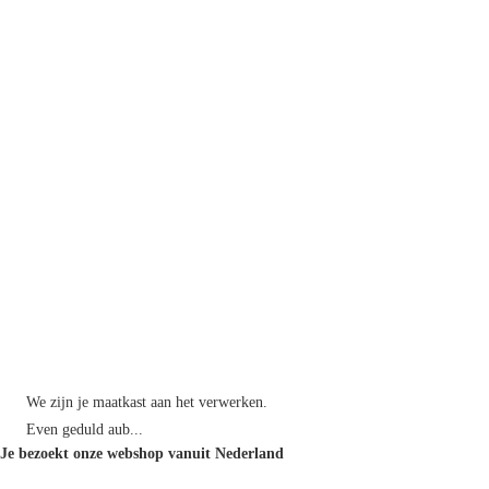
Kle
€ 7,
Vari
Op v
In 
We zijn je maatkast aan het verwerken.
Even geduld aub...
Je bezoekt onze webshop vanuit Nederland