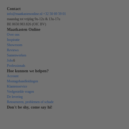
Contact
info@maatkastenonline.nl
+32 50 69 59 01
maandag tot vrijdag 9u-12u & 13u-17u
BE 0650.983.826 (OIC BV)
Maatkasten Online
Over ons
Inspiratie
Showroom
Reviews
Samenwerken
Jobs
6
Professionals
Hoe kunnen we helpen?
Account
Montagehandleidingen
Klantenservice
Veelgestelde vragen
De levering
Retourneren, problemen of schade
Don't be shy, come say hi!