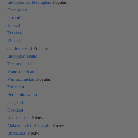
Inloopkast en kledingkast
Populair
Opbergkast
Dressoir
Tv kast
Trapkast
Zitbank
Garderobekast
Populair
Inloopkast eiland
Technische kast
Wandcombinatie
Wasmachinekast
Populair
Toiletkast
Bed ombouwkast
Hangkast
Hoekkast
Koelkast kast
Nieuw
Make up tafel of kaptafel
Nieuw
Bureaukast
Nieuw